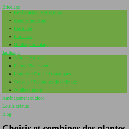
Bricolage
Revêtements : sols et murs
Menuiserie / Bois
Electricité
Plomberie
Outillage bricolage
Jardinage
Arbres / Arbustes
Fleurs / Plantes vertes
Légumes / Fruits / Aromatiques
Conseils / Techniques de jardinage
Outillage jardin
Aménagement outdoor
Loisirs créatifs
Blog
Choisir et combiner des plantes