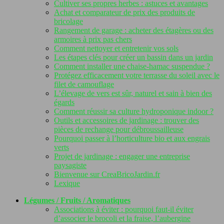
Cultiver ses propres herbes : astuces et avantages
Achat et comparateur de prix des produits de
bricolage
Rangement de garage : acheter des étagères ou des
armoires à prix pas chers
Comment nettoyer et entretenir vos sols
Les étapes clés pour créer un bassin dans un jardin
Comment installer une chaise-hamac suspendue ?
Protégez efficacement votre terrasse du soleil avec le
filet de camouflage
L’élevage de vers est sûr, naturel et sain à bien des
égards
Comment réussir sa culture hydroponique indoor ?
Outils et accessoires de jardinage : trouver des
pièces de rechange pour débroussailleuse
Pourquoi passer à l’horticulture bio et aux engrais
verts
Projet de jardinage : engager une entreprise
paysagiste
Bienvenue sur CreaBricoJardin.fr
Lexique
Légumes / Fruits / Aromatiques
Associations à éviter : pourquoi faut-il éviter
d’associer le brocoli et la fraise, l’aubergine