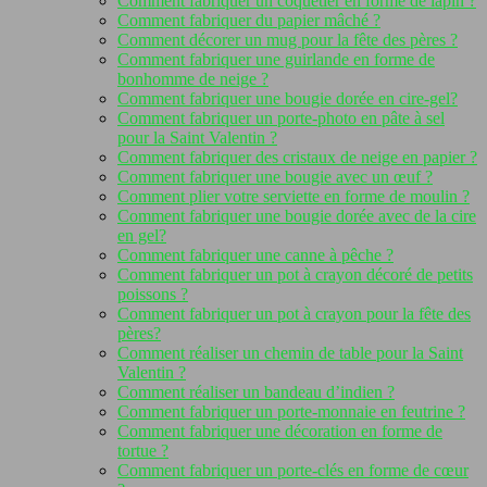
Comment fabriquer un coquetier en forme de lapin ?
Comment fabriquer du papier mâché ?
Comment décorer un mug pour la fête des pères ?
Comment fabriquer une guirlande en forme de
bonhomme de neige ?
Comment fabriquer une bougie dorée en cire-gel?
Comment fabriquer un porte-photo en pâte à sel
pour la Saint Valentin ?
Comment fabriquer des cristaux de neige en papier ?
Comment fabriquer une bougie avec un œuf ?
Comment plier votre serviette en forme de moulin ?
Comment fabriquer une bougie dorée avec de la cire
en gel?
Comment fabriquer une canne à pêche ?
Comment fabriquer un pot à crayon décoré de petits
poissons ?
Comment fabriquer un pot à crayon pour la fête des
pères?
Comment réaliser un chemin de table pour la Saint
Valentin ?
Comment réaliser un bandeau d’indien ?
Comment fabriquer un porte-monnaie en feutrine ?
Comment fabriquer une décoration en forme de
tortue ?
Comment fabriquer un porte-clés en forme de cœur