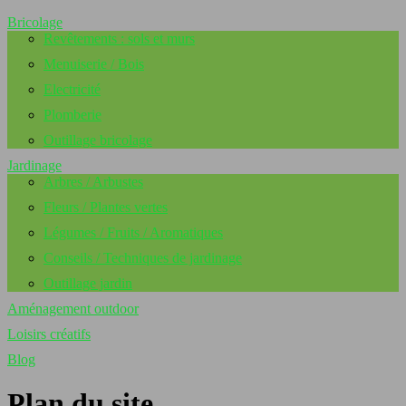
Bricolage
Revêtements : sols et murs
Menuiserie / Bois
Electricité
Plomberie
Outillage bricolage
Jardinage
Arbres / Arbustes
Fleurs / Plantes vertes
Légumes / Fruits / Aromatiques
Conseils / Techniques de jardinage
Outillage jardin
Aménagement outdoor
Loisirs créatifs
Blog
Plan du site