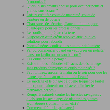
économies ?
Quels loisirs créatifs choisir pour occuper petits et
grands sans écrans ?
Loisirs créatifs : cours de macramé, cours de
peinture ou de poterie
Chaussures de sécurité jallatte : un bon rapport
qualité-prix pour les professionnels ?
Les outils pour préparer la terre
Suspension d’un crédit renouvelable, quelles
solutions pour rebondir
Portes-fenêtres coulissantes : un mur de lumière
Par où commencer quand on veut créer un potager
dans son jardin ou sur son balcon ?
Les outils pour le potager
Existe-t-il des méthodes efficaces de désherbage
sans produits chimiques ni outils motorisés ?
Faut-il mieux arroser le matin ou le soir pour que les
plantes profitent au maximum de l’eau ?
Le sarclage et le binage : à quelle fréquence faut-il
biner pour maintenir un sol aéré et limiter les
mauvaises herbes ?
Remparts naturels contre les insectes ravageurs :
quels sont les avantages de planter des plantes
aromatiques (romarin, thym etc) ?
Comment définir le jardinage ?