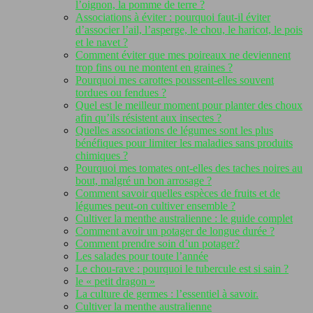
l’oignon, la pomme de terre ?
Associations à éviter : pourquoi faut-il éviter
d’associer l’ail, l’asperge, le chou, le haricot, le pois
et le navet ?
Comment éviter que mes poireaux ne deviennent
trop fins ou ne montent en graines ?
Pourquoi mes carottes poussent-elles souvent
tordues ou fendues ?
Quel est le meilleur moment pour planter des choux
afin qu’ils résistent aux insectes ?
Quelles associations de légumes sont les plus
bénéfiques pour limiter les maladies sans produits
chimiques ?
Pourquoi mes tomates ont-elles des taches noires au
bout, malgré un bon arrosage ?
Comment savoir quelles espèces de fruits et de
légumes peut-on cultiver ensemble ?
Cultiver la menthe australienne : le guide complet
Comment avoir un potager de longue durée ?
Comment prendre soin d’un potager?
Les salades pour toute l’année
Le chou-rave : pourquoi le tubercule est si sain ?
le « petit dragon »
La culture de germes : l’essentiel à savoir.
Cultiver la menthe australienne