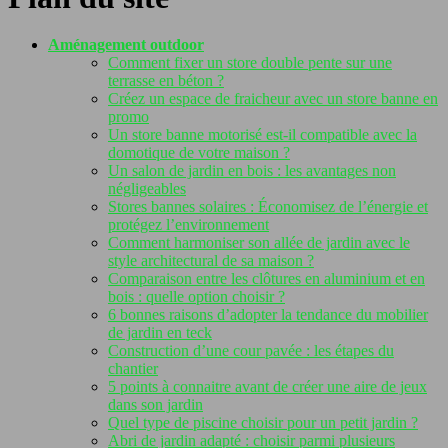
Aménagement outdoor
Comment fixer un store double pente sur une
terrasse en béton ?
Créez un espace de fraicheur avec un store banne en
promo
Un store banne motorisé est-il compatible avec la
domotique de votre maison ?
Un salon de jardin en bois : les avantages non
négligeables
Stores bannes solaires : Économisez de l’énergie et
protégez l’environnement
Comment harmoniser son allée de jardin avec le
style architectural de sa maison ?
Comparaison entre les clôtures en aluminium et en
bois : quelle option choisir ?
6 bonnes raisons d’adopter la tendance du mobilier
de jardin en teck
Construction d’une cour pavée : les étapes du
chantier
5 points à connaitre avant de créer une aire de jeux
dans son jardin
Quel type de piscine choisir pour un petit jardin ?
Abri de jardin adapté : choisir parmi plusieurs