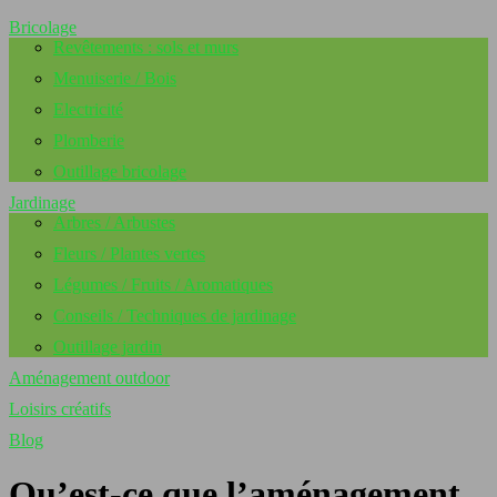
Bricolage
Revêtements : sols et murs
Menuiserie / Bois
Electricité
Plomberie
Outillage bricolage
Jardinage
Arbres / Arbustes
Fleurs / Plantes vertes
Légumes / Fruits / Aromatiques
Conseils / Techniques de jardinage
Outillage jardin
Aménagement outdoor
Loisirs créatifs
Blog
Qu’est-ce que l’aménagement