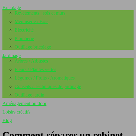
Bricolage
Revêtements : sols et murs
Menuiserie / Bois
Electricité
Plomberie
Outillage bricolage
Jardinage
Arbres / Arbustes
Fleurs / Plantes vertes
Légumes / Fruits / Aromatiques
Conseils / Techniques de jardinage
Outillage jardin
Aménagement outdoor
Loisirs créatifs
Blog
Comment réparer un robinet