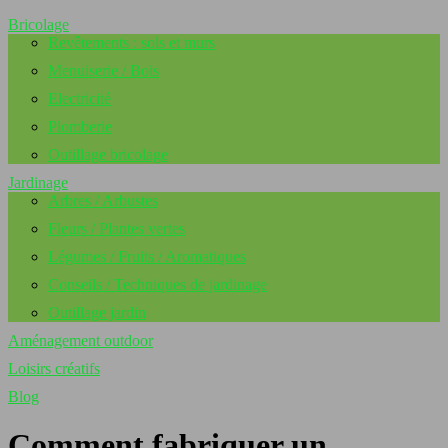
Bricolage
Revêtements : sols et murs
Menuiserie / Bois
Electricité
Plomberie
Outillage bricolage
Jardinage
Arbres / Arbustes
Fleurs / Plantes vertes
Légumes / Fruits / Aromatiques
Conseils / Techniques de jardinage
Outillage jardin
Aménagement outdoor
Loisirs créatifs
Blog
Comment fabriquer un