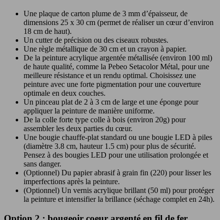
Une plaque de carton plume de 3 mm d’épaisseur, de
dimensions 25 x 30 cm (permet de réaliser un cœur d’environ
18 cm de haut).
Un cutter de précision ou des ciseaux robustes.
Une règle métallique de 30 cm et un crayon à papier.
De la peinture acrylique argentée métallisée (environ 100 ml)
de haute qualité, comme la Pebeo Setacolor Métal, pour une
meilleure résistance et un rendu optimal. Choisissez une
peinture avec une forte pigmentation pour une couverture
optimale en deux couches.
Un pinceau plat de 2 à 3 cm de large et une éponge pour
appliquer la peinture de manière uniforme.
De la colle forte type colle à bois (environ 20g) pour
assembler les deux parties du cœur.
Une bougie chauffe-plat standard ou une bougie LED à piles
(diamètre 3.8 cm, hauteur 1.5 cm) pour plus de sécurité.
Pensez à des bougies LED pour une utilisation prolongée et
sans danger.
(Optionnel) Du papier abrasif à grain fin (220) pour lisser les
imperfections après la peinture.
(Optionnel) Un vernis acrylique brillant (50 ml) pour protéger
la peinture et intensifier la brillance (séchage complet en 24h).
Option 2 : bougeoir coeur argenté en fil de fer