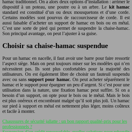
hamac traditionnel. On a alors deux options d’installation : arrimer le
dispositif à un poteau, une poutre ou à un arbre. Le
kit hamac
standard est constitué d’un ou deux mousquetons et d’une corde.
Certains modèles sont pourvus de raccourcisseur de corde. Il est
aussi faisable d’acheter un support de hamac en bois ou en métal.
C’est une sorte de pied qui permet de suspendre la chaise-hamac.
Son principal avantage, on peut l’ajuster à sa guise.
Choisir sa chaise-hamac suspendue
Pour un hamac en nacelle, il faut avoir une barre pour faire ressortir
l’aspect siège. Mais on peut toujours miser sur les modèles qui n’en
nécessitent pas. Ils sont plus confortables pour la majorité des
utilisateurs. On est également libre de choisir un fauteuil suspendu
avec ou sans
support pour hamac
. On peut acheter séparément le
hamac et le support pour épargner un peu d’argent. Si c’est pour une
utilisation dans la nature, une fixation hamac peut suffire. Si on a
besoin d’un support, on opte pour le bois ou le métal. Mais le bois
est plus onéreux et encombrant malgré qu’il soit plus joli. Un hamac
sur pied à support en métal est nettement plus léger, moins coûteux
et facile à monter.
Chaussures de sécurité jallatte : un bon rapport qualité-prix pour les
professionnels ?
Suspension d’un crédit renouvelable, quelles solutions pour rebondir