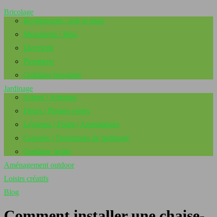
Bricolage
Revêtements : sols et murs
Menuiserie / Bois
Electricité
Plomberie
Outillage bricolage
Jardinage
Arbres / Arbustes
Fleurs / Plantes vertes
Légumes / Fruits / Aromatiques
Conseils / Techniques de jardinage
Outillage jardin
Aménagement outdoor
Loisirs créatifs
Blog
Comment installer une chaise-