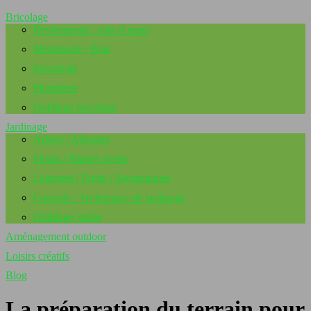
Bricolage
Revêtements : sols et murs
Menuiserie / Bois
Electricité
Plomberie
Outillage bricolage
Jardinage
Arbres / Arbustes
Fleurs / Plantes vertes
Légumes / Fruits / Aromatiques
Conseils / Techniques de jardinage
Outillage jardin
Aménagement outdoor
Loisirs créatifs
Blog
La préparation du terrain pour