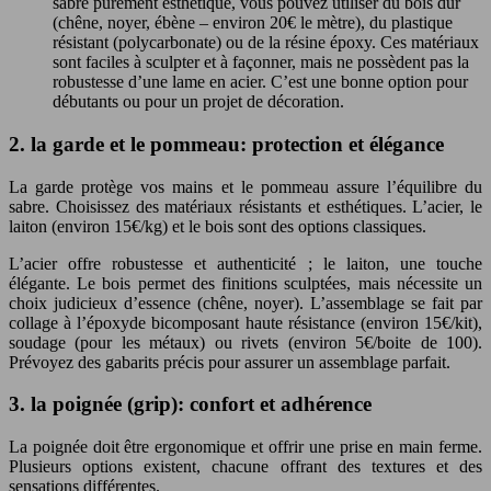
sabre purement esthétique, vous pouvez utiliser du bois dur
(chêne, noyer, ébène – environ 20€ le mètre), du plastique
résistant (polycarbonate) ou de la résine époxy. Ces matériaux
sont faciles à sculpter et à façonner, mais ne possèdent pas la
robustesse d’une lame en acier. C’est une bonne option pour
débutants ou pour un projet de décoration.
2. la garde et le pommeau: protection et élégance
La garde protège vos mains et le pommeau assure l’équilibre du
sabre. Choisissez des matériaux résistants et esthétiques. L’acier, le
laiton (environ 15€/kg) et le bois sont des options classiques.
L’acier offre robustesse et authenticité ; le laiton, une touche
élégante. Le bois permet des finitions sculptées, mais nécessite un
choix judicieux d’essence (chêne, noyer). L’assemblage se fait par
collage à l’époxyde bicomposant haute résistance (environ 15€/kit),
soudage (pour les métaux) ou rivets (environ 5€/boite de 100).
Prévoyez des gabarits précis pour assurer un assemblage parfait.
3. la poignée (grip): confort et adhérence
La poignée doit être ergonomique et offrir une prise en main ferme.
Plusieurs options existent, chacune offrant des textures et des
sensations différentes.