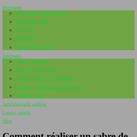
Bricolage
Revêtements : sols et murs
Menuiserie / Bois
Electricité
Plomberie
Outillage bricolage
Jardinage
Arbres / Arbustes
Fleurs / Plantes vertes
Légumes / Fruits / Aromatiques
Conseils / Techniques de jardinage
Outillage jardin
Aménagement outdoor
Loisirs créatifs
Blog
Comment réaliser un sabre de